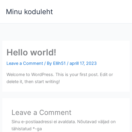
Skip
Minu koduleht
to
content
Hello world!
Leave a Comment
/ By
Ellih51
/
aprill 17, 2023
Welcome to WordPress. This is your first post. Edit or
delete it, then start writing!
Leave a Comment
Sinu e-postiaadressi ei avaldata.
Nõutavad väljad on
tähistatud
*
-ga